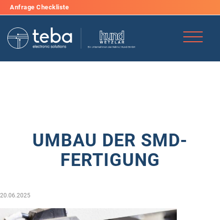
Anfrage Checkliste
Hotline für Expressanfragen: +49 (0)6477 91 20 20
info@teba-gmbh.de
UMBAU DER SMD-
FERTIGUNG
20.06.2025