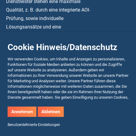
Dienstleister stehen eine maximale
Qualität, z. B. durch eine integrierte AOI-
Prüfung, sowie individuelle
Lösungsansätze und eine
fachspezifische Beratung an erster
Stelle.
Cookie Hinweis/Datenschutz
Wir verwenden Cookies, um Inhalte und Anzeigen zu personalisieren,
Funktionen für Soziale Medien anbieten zu können und die Zugriffe
auf unsere Website zu analysieren. Außerdem geben wir
Informationen zu Ihrer Verwendung unserer Website an unsere Partner
für Marketing und Analysen weiter. Unsere Partner führen diese
© Teba Electronic Solutions GmbH 2026
Informationen möglicherweise mit weiteren Daten zusammen, die Sie
ihnen bereitgestellt haben oder die sie im Rahmen Ihrer Nutzung der
Dienste gesammelt haben. Sie geben Einwilligung zu unseren Cookies,
web relaunch by ATTENTIO
wenn Sie unsere Website weiterhin nutzen.
Annehmen
Ablehnen
Impressum
Datenschutz
AGB
Cookie Einstellungen
Benutzerdefinierte Einstellungen