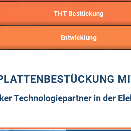
THT Bestückung
Entwicklung
­PLATTEN­BESTÜCKUNG MI
rker Technologie­partner in der Ele