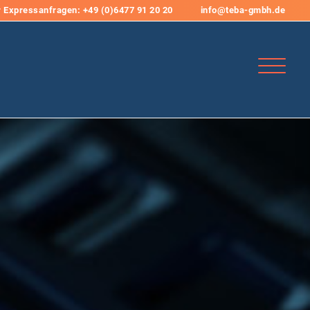
r Expressanfragen: +49 (0)6477 91 20 20
info@teba-gmbh.de