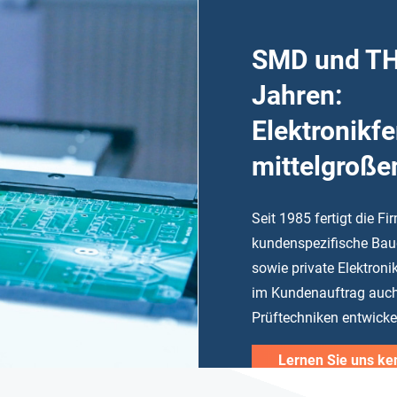
SMD und TH
Jahren:
Elektronikfe
mittelgroße
Seit 1985 fertigt die 
kundenspezifische Baug
sowie private Elektro
im Kundenauftrag auch
Prüftechniken entwickel
Lernen Sie uns ke